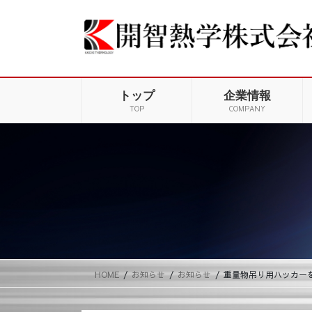
コ
ナ
ン
ビ
テ
ゲ
ン
ー
ツ
シ
に
ョ
トップ
企業情報
移
ン
TOP
COMPANY
動
に
移
動
HOME
お知らせ
お知らせ
重量物吊り用ハッカー