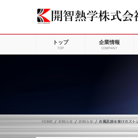
コ
ナ
ン
ビ
テ
ゲ
ン
ー
ツ
シ
に
ョ
トップ
企業情報
移
ン
TOP
COMPANY
動
に
移
動
HOME
お知らせ
お知らせ
お風呂排水受けのスト